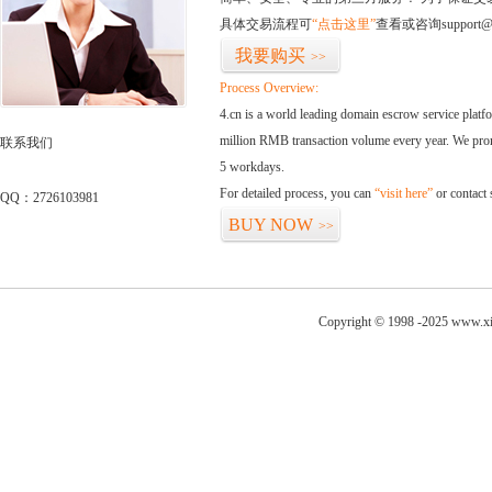
具体交易流程可
“点击这里”
查看或咨询support@
我要购买
>>
Process Overview:
4.cn is a world leading domain escrow service plat
million RMB transaction volume every year. We promi
联系我们
5 workdays.
For detailed process, you can
“visit here”
or contact
QQ：2726103981
BUY NOW
>>
Copyright © 1998 -2025 www.xi